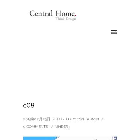
c08
2015年12月25日
/
POSTED BY : WP-ADMIN
/
0 COMMENTS
/
UNDER :