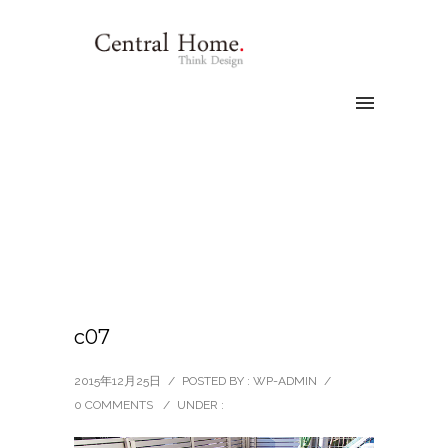
c07
2015年12月25日
/
POSTED BY : WP-ADMIN
/
0 COMMENTS
/
UNDER :