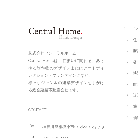
コン
住
断
株式会社セントラルホーム
Central Homeは、住まいに関わる、あら
省
ゆる制作物のデザインまたはアートディ
快
レクション・ブランディングなど、
様々なジャンルの建築デザインを手がけ
耐
る総合建築不動産会社です。
設
施
CONTACT
価
神奈川県相模原市中央区中央3-7-9