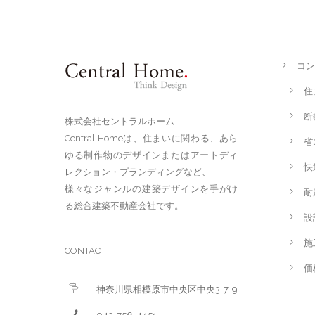
コン
住
断
株式会社セントラルホーム
Central Homeは、住まいに関わる、あら
省
ゆる制作物のデザインまたはアートディ
快
レクション・ブランディングなど、
様々なジャンルの建築デザインを手がけ
耐
る総合建築不動産会社です。
設
施
CONTACT
価
神奈川県相模原市中央区中央3-7-9