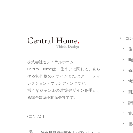
コン
住
断
株式会社セントラルホーム
Central Homeは、住まいに関わる、あら
省
ゆる制作物のデザインまたはアートディ
快
レクション・ブランディングなど、
様々なジャンルの建築デザインを手がけ
耐
る総合建築不動産会社です。
設
施
CONTACT
価
神奈川県相模原市中央区中央3-7-9