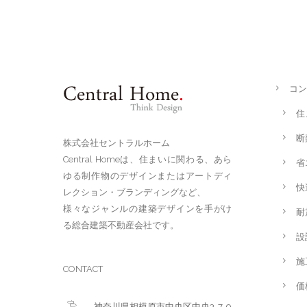
コン
住
断
株式会社セントラルホーム
Central Homeは、住まいに関わる、あら
省
ゆる制作物のデザインまたはアートディ
快
レクション・ブランディングなど、
様々なジャンルの建築デザインを手がけ
耐
る総合建築不動産会社です。
設
施
CONTACT
価
神奈川県相模原市中央区中央3-7-9