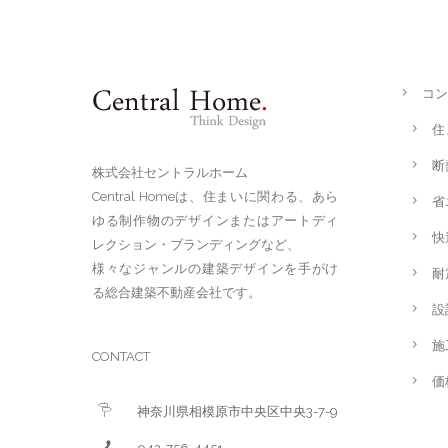
コン
住
断
株式会社セントラルホーム
Central Homeは、住まいに関わる、あら
省
ゆる制作物のデザインまたはアートディ
快
レクション・ブランディングなど、
様々なジャンルの建築デザインを手がけ
耐
る総合建築不動産会社です。
設
施
CONTACT
価
神奈川県相模原市中央区中央3-7-9