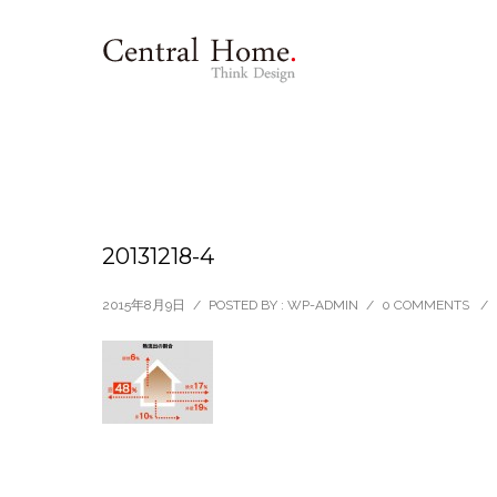
20131218-4
2015年8月9日
/
POSTED BY : WP-ADMIN
/
0 COMMENTS
/