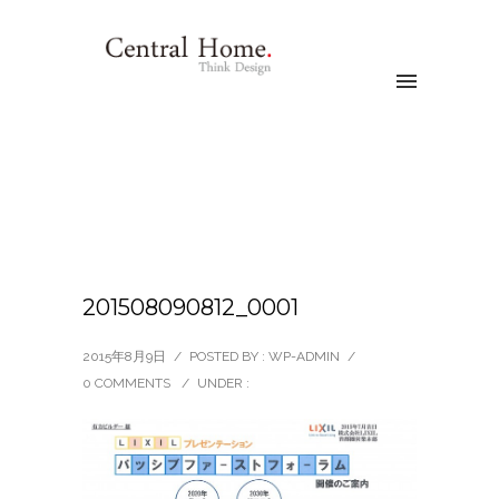
201508090812_0001
2015年8月9日
/
POSTED BY : WP-ADMIN
/
0 COMMENTS
/
UNDER :