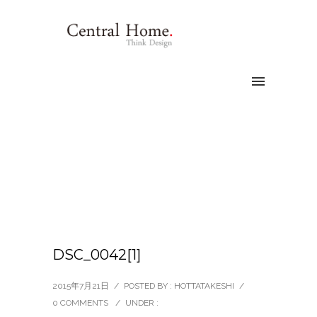
DSC_0042[1]
2015年7月21日
/
POSTED BY : HOTTATAKESHI
/
0 COMMENTS
/
UNDER :