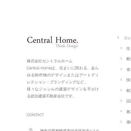
コン
住
断
株式会社セントラルホーム
Central Homeは、住まいに関わる、あら
省
ゆる制作物のデザインまたはアートディ
快
レクション・ブランディングなど、
様々なジャンルの建築デザインを手がけ
耐
る総合建築不動産会社です。
設
施
CONTACT
価
神奈川県相模原市中央区中央3-7-9