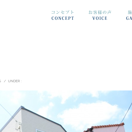
S
/
UNDER :