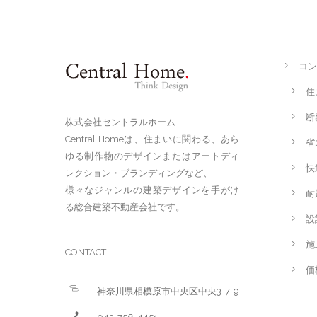
コン
住
断
株式会社セントラルホーム
Central Homeは、住まいに関わる、あら
省
ゆる制作物のデザインまたはアートディ
快
レクション・ブランディングなど、
様々なジャンルの建築デザインを手がけ
耐
る総合建築不動産会社です。
設
施
CONTACT
価
神奈川県相模原市中央区中央3-7-9