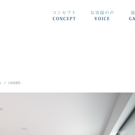
S
/
UNDER :