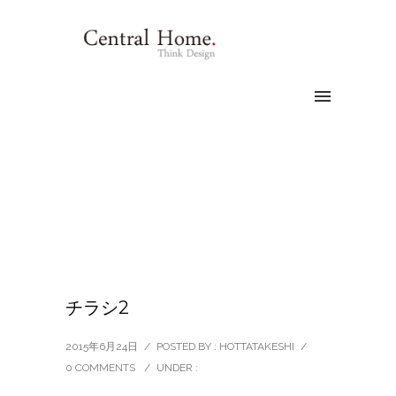
チラシ2
2015年6月24日
/
POSTED BY : HOTTATAKESHI
/
0 COMMENTS
/
UNDER :