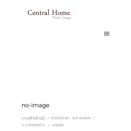
no-image
2015年6月19日
/
POSTED BY : WP-ADMIN
/
0 COMMENTS
/
UNDER :