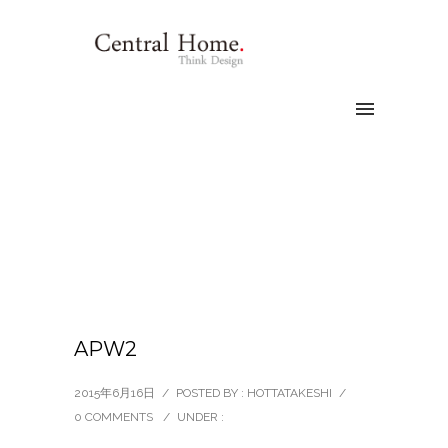
APW2
2015年6月16日
/
POSTED BY : HOTTATAKESHI
/
0 COMMENTS
/
UNDER :