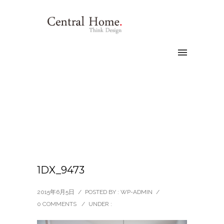
1DX_9473
2015年6月5日
/
POSTED BY : WP-ADMIN
/
0 COMMENTS
/
UNDER :