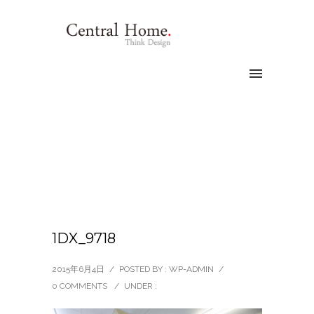
1DX_9718
2015年6月4日
/
POSTED BY : WP-ADMIN
/
0 COMMENTS
/
UNDER :