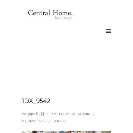
1DX_9542
2015年6月4日
/
POSTED BY : WP-ADMIN
/
0 COMMENTS
/
UNDER :