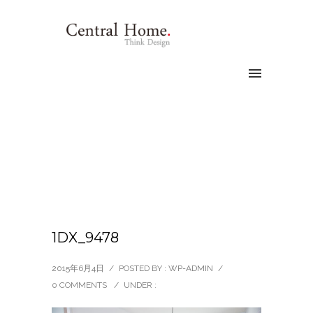
1DX_9478
2015年6月4日
/
POSTED BY : WP-ADMIN
/
0 COMMENTS
/
UNDER :