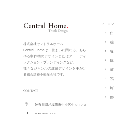
コン
住
断
株式会社セントラルホーム
Central Homeは、住まいに関わる、あら
省
ゆる制作物のデザインまたはアートディ
快
レクション・ブランディングなど、
様々なジャンルの建築デザインを手がけ
耐
る総合建築不動産会社です。
設
施
CONTACT
価
神奈川県相模原市中央区中央3-7-9