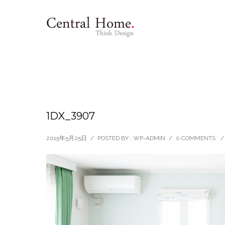
1DX_3907
2015年5月25日
/
POSTED BY : WP-ADMIN
/
0 COMMENTS
/