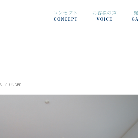
S
/
UNDER :