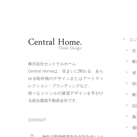
コン
住
断
株式会社セントラルホーム
Central Homeは、住まいに関わる、あら
省
ゆる制作物のデザインまたはアートディ
快
レクション・ブランディングなど、
様々なジャンルの建築デザインを手がけ
耐
る総合建築不動産会社です。
設
施
CONTACT
価
神奈川県相模原市中央区中央3-7-9