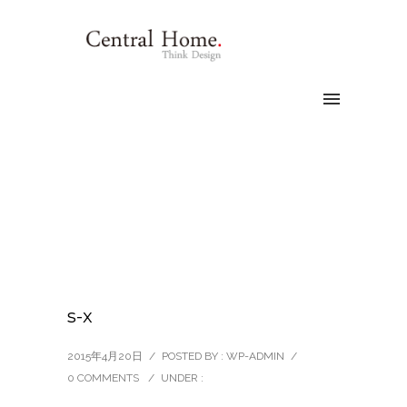
s-x
2015年4月20日
/
POSTED BY : WP-ADMIN
/
0 COMMENTS
/
UNDER :