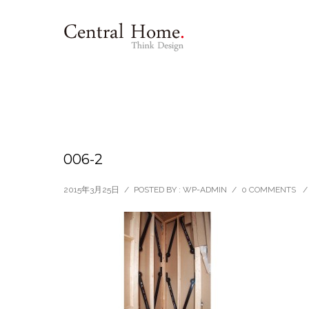
006-2
2015年3月25日
/
POSTED BY : WP-ADMIN
/
0 COMMENTS
/