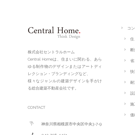
コン
住
断
株式会社セントラルホーム
Central Homeは、住まいに関わる、あら
省
ゆる制作物のデザインまたはアートディ
快
レクション・ブランディングなど、
様々なジャンルの建築デザインを手がけ
耐
る総合建築不動産会社です。
設
施
CONTACT
価
神奈川県相模原市中央区中央3-7-9