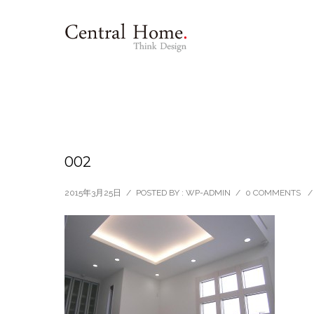
002
2015年3月25日
/
POSTED BY : WP-ADMIN
/
0 COMMENTS
/