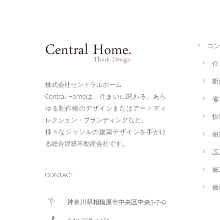
コン
住
断
株式会社セントラルホーム
Central Homeは、住まいに関わる、あら
省
ゆる制作物のデザインまたはアートディ
快
レクション・ブランディングなど、
様々なジャンルの建築デザインを手がけ
耐
る総合建築不動産会社です。
設
施
CONTACT
価
神奈川県相模原市中央区中央3-7-9