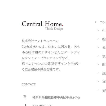
コン
住
断
株式会社セントラルホーム
Central Homeは、住まいに関わる、あら
省
ゆる制作物のデザインまたはアートディ
快
レクション・ブランディングなど、
様々なジャンルの建築デザインを手がけ
耐
る総合建築不動産会社です。
設
施
CONTACT
価
神奈川県相模原市中央区中央3-7-9