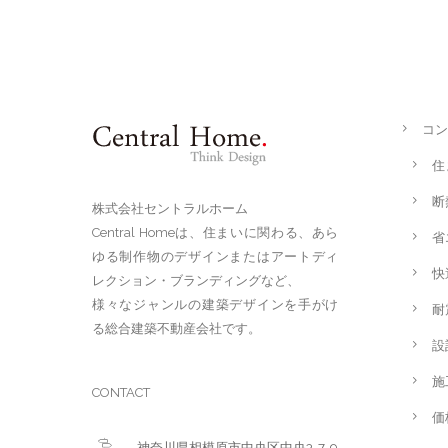
コン
住
断
株式会社セントラルホーム
Central Homeは、住まいに関わる、あら
省
ゆる制作物のデザインまたはアートディ
快
レクション・ブランディングなど、
様々なジャンルの建築デザインを手がけ
耐
る総合建築不動産会社です。
設
施
CONTACT
価
神奈川県相模原市中央区中央3-7-9