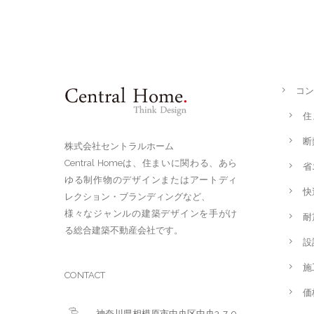
コン
住
断
株式会社セントラルホーム
Central Homeは、住まいに関わる、あら
省
ゆる制作物のデザインまたはアートディ
快
レクション・ブランディングなど、
様々なジャンルの建築デザインを手がけ
耐
る総合建築不動産会社です。
設
施
CONTACT
価
神奈川県相模原市中央区中央3-7-9