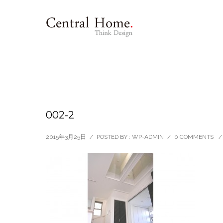
002-2
2015年3月25日
/
POSTED BY : WP-ADMIN
/
0 COMMENTS
/