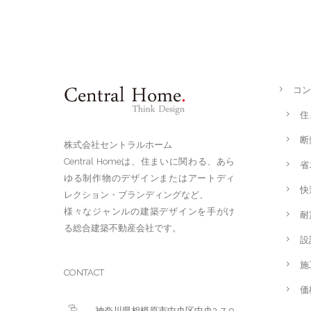
コン
住
断
株式会社セントラルホーム
Central Homeは、住まいに関わる、あら
省
ゆる制作物のデザインまたはアートディ
快
レクション・ブランディングなど、
様々なジャンルの建築デザインを手がけ
耐
る総合建築不動産会社です。
設
施
CONTACT
価
神奈川県相模原市中央区中央3-7-9