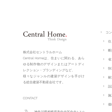
コン
住
断
株式会社セントラルホーム
Central Homeは、住まいに関わる、あら
省
ゆる制作物のデザインまたはアートディ
快
レクション・ブランディングなど、
様々なジャンルの建築デザインを手がけ
耐
る総合建築不動産会社です。
設
施
CONTACT
価
神奈川県相模原市中央区中央3-7-9