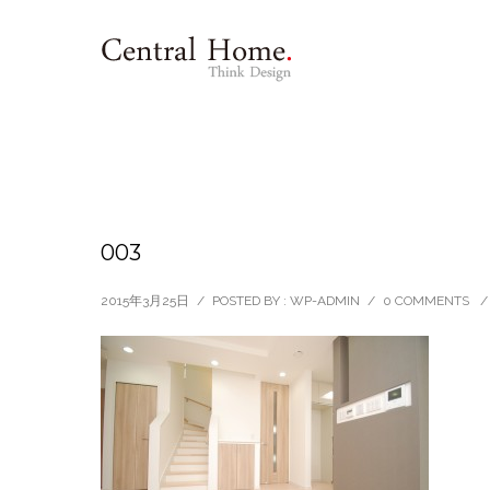
003
2015年3月25日
/
POSTED BY : WP-ADMIN
/
0 COMMENTS
/