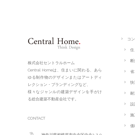
コン
住
断
株式会社セントラルホーム
Central Homeは、住まいに関わる、あら
省
ゆる制作物のデザインまたはアートディ
快
レクション・ブランディングなど、
様々なジャンルの建築デザインを手がけ
耐
る総合建築不動産会社です。
設
施
CONTACT
価
神奈川県相模原市中央区中央3-7-9