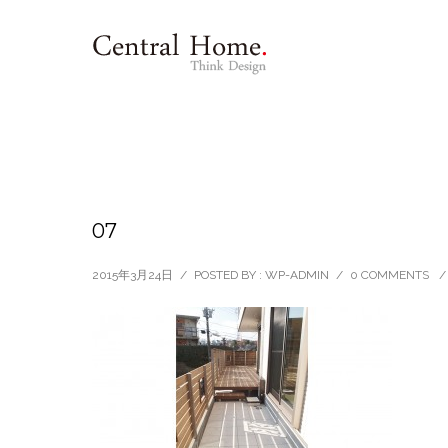
07
2015年3月24日
/
POSTED BY : WP-ADMIN
/
0 COMMENTS
/