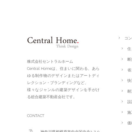
コン
住
断
株式会社セントラルホーム
Central Homeは、住まいに関わる、あら
省
ゆる制作物のデザインまたはアートディ
快
レクション・ブランディングなど、
様々なジャンルの建築デザインを手がけ
耐
る総合建築不動産会社です。
設
施
CONTACT
価
神奈川県相模原市中央区中央3-7-9