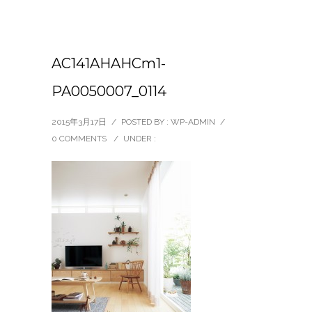
AC141AHAHCm1-
PA0050007_0114
2015年3月17日
/
POSTED BY : WP-ADMIN
/
0 COMMENTS
/
UNDER :