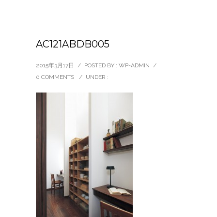
AC121ABDB005
2015年3月17日
/
POSTED BY : WP-ADMIN
/
0 COMMENTS
/
UNDER :