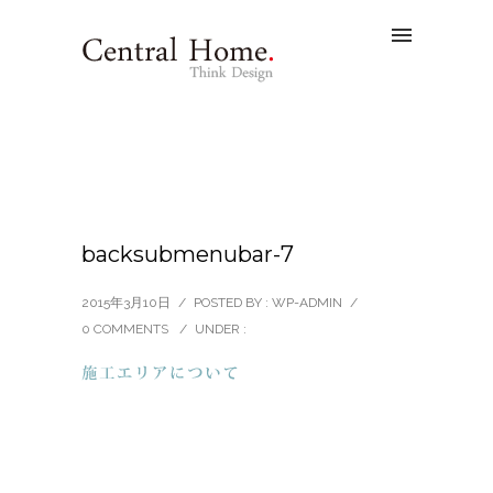
backsubmenubar-7
2015年3月10日
/
POSTED BY : WP-ADMIN
/
0 COMMENTS
/
UNDER :