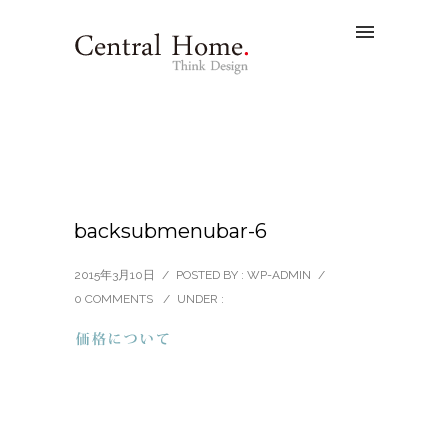
backsubmenubar-6
2015年3月10日
/
POSTED BY : WP-ADMIN
/
0 COMMENTS
/
UNDER :