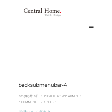
backsubmenubar-4
2015年3月10日
/
POSTED BY : WP-ADMIN
/
0 COMMENTS
/
UNDER :