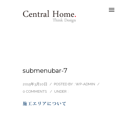
submenubar-7
2015年3月10日
/
POSTED BY : WP-ADMIN
/
0 COMMENTS
/
UNDER :