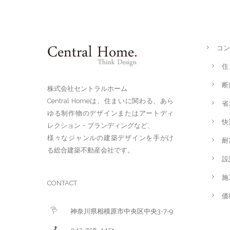
コン
住
断
株式会社セントラルホーム
Central Homeは、住まいに関わる、あら
省
ゆる制作物のデザインまたはアートディ
快
レクション・ブランディングなど、
様々なジャンルの建築デザインを手がけ
耐
る総合建築不動産会社です。
設
施
CONTACT
価
神奈川県相模原市中央区中央3-7-9