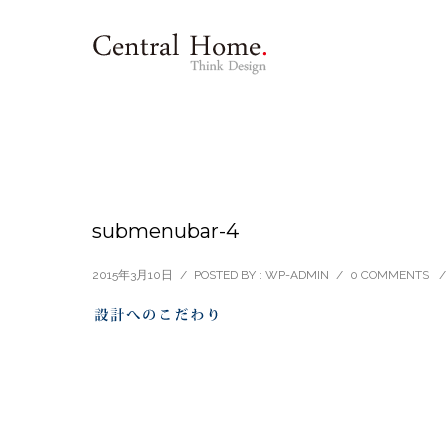
submenubar-4
2015年3月10日
/
POSTED BY : WP-ADMIN
/
0 COMMENTS
/