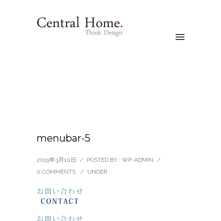
menubar-5
2015年3月10日
/
POSTED BY : WP-ADMIN
/
0 COMMENTS
/
UNDER :