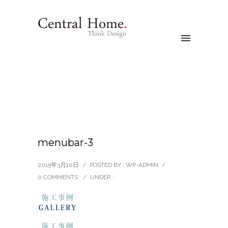
menubar-3
2015年3月10日
/
POSTED BY : WP-ADMIN
/
0 COMMENTS
/
UNDER :