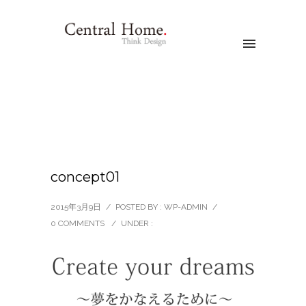
concept01
2015年3月9日
/
POSTED BY : WP-ADMIN
/
0 COMMENTS
/
UNDER :