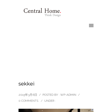
sekkei
2015年3月6日
/
POSTED BY : WP-ADMIN
/
0 COMMENTS
/
UNDER :