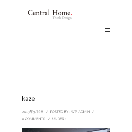
kaze
2015年3月6日
/
POSTED BY : WP-ADMIN
/
0 COMMENTS
/
UNDER :