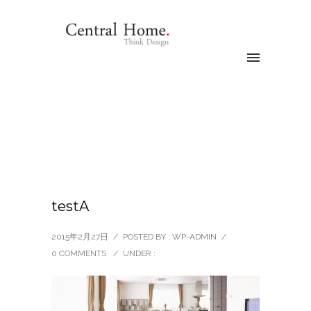
testA
2015年2月27日
/
POSTED BY : WP-ADMIN
/
0 COMMENTS
/
UNDER :