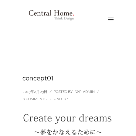
concept01
2015年2月23日
/
POSTED BY : WP-ADMIN
/
0 COMMENTS
/
UNDER :