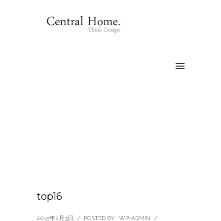
top16
2015年2月3日
/
POSTED BY : WP-ADMIN
/