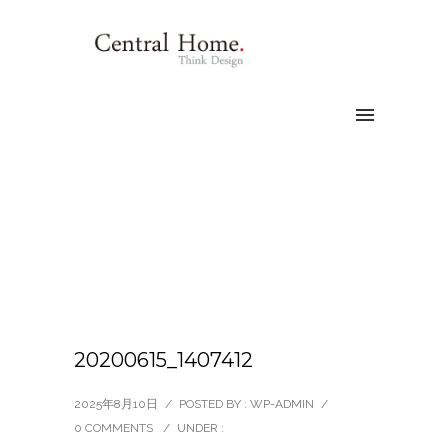
20200615_1407412
2025年8月10日
/
POSTED BY : WP-ADMIN
/
0 COMMENTS
/
UNDER :