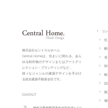
コン
住
断
株式会社セントラルホーム
Central Homeは、住まいに関わる、あら
省
ゆる制作物のデザインまたはアートディ
快
レクション・ブランディングなど、
様々なジャンルの建築デザインを手がけ
耐
る総合建築不動産会社です。
設
施
CONTACT
価
神奈川県相模原市中央区中央3-7-9