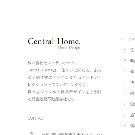
コン
住
断
株式会社セントラルホーム
Central Homeは、住まいに関わる、あら
省
ゆる制作物のデザインまたはアートディ
快
レクション・ブランディングなど、
様々なジャンルの建築デザインを手がけ
耐
る総合建築不動産会社です。
設
施
CONTACT
価
神奈川県相模原市中央区中央3-7-9