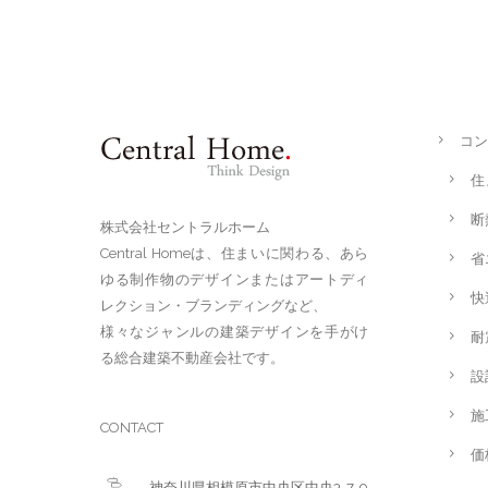
コン
住
断
株式会社セントラルホーム
Central Homeは、住まいに関わる、あら
省
ゆる制作物のデザインまたはアートディ
快
レクション・ブランディングなど、
様々なジャンルの建築デザインを手がけ
耐
る総合建築不動産会社です。
設
施
CONTACT
価
神奈川県相模原市中央区中央3-7-9