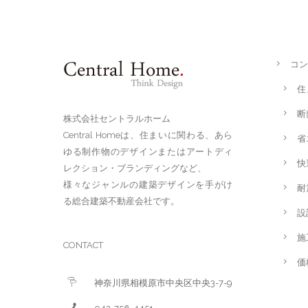
コン
住
断
株式会社セントラルホーム
Central Homeは、住まいに関わる、あら
省
ゆる制作物のデザインまたはアートディ
快
レクション・ブランディングなど、
様々なジャンルの建築デザインを手がけ
耐
る総合建築不動産会社です。
設
施
CONTACT
価
神奈川県相模原市中央区中央3-7-9