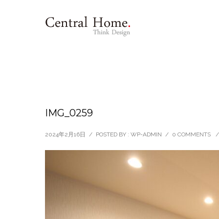
IMG_0259
2024年2月16日
/
POSTED BY : WP-ADMIN
/
0 COMMENTS
/